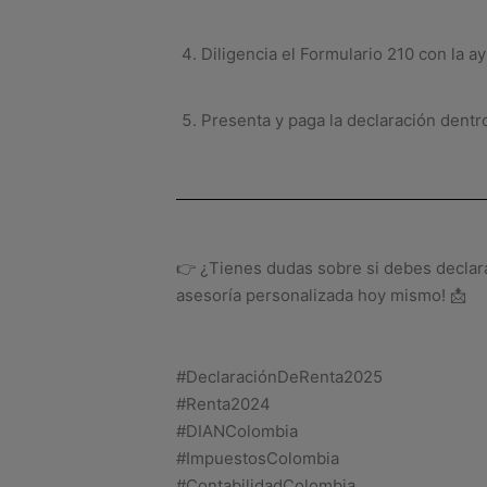
Diligencia el Formulario 210 con la a
Presenta y paga la declaración dentr
👉 ¿Tienes dudas sobre si debes declar
asesoría personalizada hoy mismo! 📩
#DeclaraciónDeRenta2025
#Renta2024
#DIANColombia
#ImpuestosColombia
#ContabilidadColombia