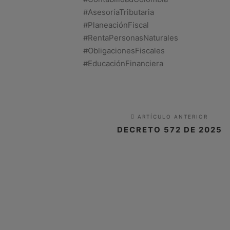
#AsesoríaTributaria
#PlaneaciónFiscal
#RentaPersonasNaturales
#ObligacionesFiscales
#EducaciónFinanciera
ARTÍCULO ANTERIOR
DECRETO 572 DE 2025