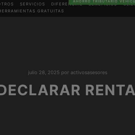
AHORRO TRIBUTARIO VEHÍC
OTROS
SERVICIOS
DIFERENCIAL
BENEFICIOS
CLIE
HERRAMIENTAS GRATUITAS
julio 28, 2025
por
activosasesores
 DECLARAR RENTA