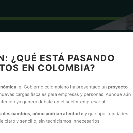
: ¿QUÉ ESTÁ PASANDO
TOS EN COLOMBIA?
onómica
, el Gobierno colombiano ha presentado un
proyecto
nuevas cargas fiscales para empresas y personas. Aunque aún
ontenido ya genera debate en el sector empresarial.
ipales cambios
,
cómo podrían afectarte
y qué oportunidades
e claro y sencillo, sin tecnicismos innecesarios.