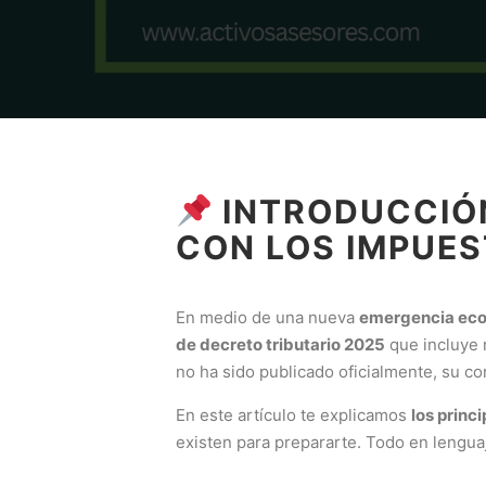
INTRODUCCIÓN
CON LOS IMPUES
En medio de una nueva
emergencia ec
de decreto tributario 2025
que incluye 
no ha sido publicado oficialmente, su c
En este artículo te explicamos
los princ
existen para prepararte. Todo en lenguaj