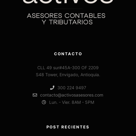
CONTACTO
CLL 49 sur#45A-300 OF 2209
S48 Tower, Envigado, Antioquia.
300 224 9497
contacto@activosasesores.com
Lun. - Vier. 8AM - 5PM
POST RECIENTES